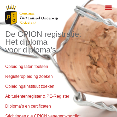
De CPION registratie:
Het diploma
voor diploma’s.
Opleiding laten toetsen
Registeropleiding zoeken
Opleidingsinstituut zoeken
Abituriëntenregister & PE-Register
Diploma’s en certificaten
Stichtingen die CPION vertegenwoordigt