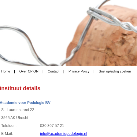
Home
Over CPION
Contact
Privacy Policy
Snel opleiding zoeken
Instituut details
Academie voor Podologie BV
St.-Laurensdreef 22
3565 AK Utrecht
Telefoon:
030 307 57 21
E-Mail:
info@academiepodologie.nl