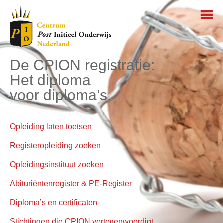
De CPION registratie:
Het diploma
voor diploma’s.
Opleiding laten toetsen
Registeropleiding zoeken
Opleidingsinstituut zoeken
Abituriëntenregister & PE-Register
Diploma’s en certificaten
Stichtingen die CPION vertegenwoordigt