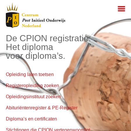
De CPION registratie:
Het diploma
voor diploma’s.
Opleiding laten toetsen
Registeropleiding zoeken
Opleidingsinstituut zoeken
Abituriëntenregister & PE-Register
Diploma’s en certificaten
Stichtingen die CPION vertegenwoordigt