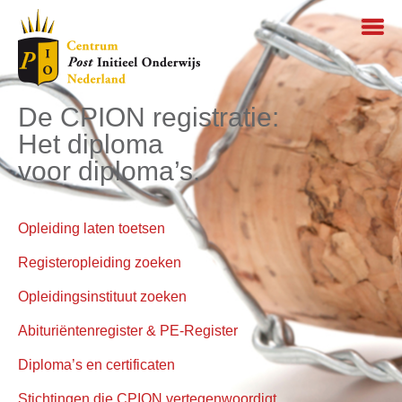
De CPION registratie:
Het diploma
voor diploma’s.
Opleiding laten toetsen
Registeropleiding zoeken
Opleidingsinstituut zoeken
Abituriëntenregister & PE-Register
Diploma’s en certificaten
Stichtingen die CPION vertegenwoordigt