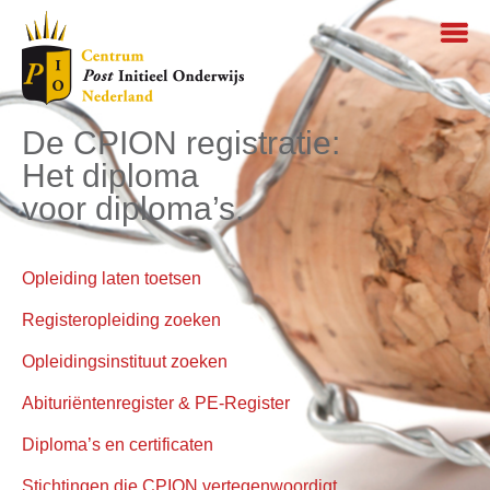
De CPION registratie:
Het diploma
voor diploma’s.
Opleiding laten toetsen
Registeropleiding zoeken
Opleidingsinstituut zoeken
Abituriëntenregister & PE-Register
Diploma’s en certificaten
Stichtingen die CPION vertegenwoordigt