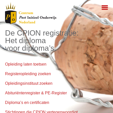
De CPION registratie:
Het diploma
voor diploma’s.
Opleiding laten toetsen
Registeropleiding zoeken
Opleidingsinstituut zoeken
Abituriëntenregister & PE-Register
Diploma’s en certificaten
Stichtingen die CPION vertegenwoordigt