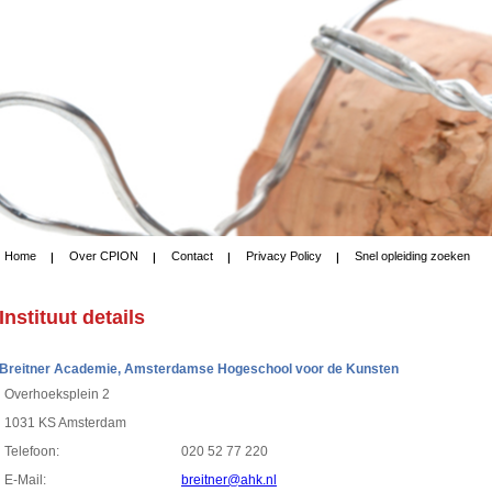
Home
Over CPION
Contact
Privacy Policy
Snel opleiding zoeken
Instituut details
Breitner Academie, Amsterdamse Hogeschool voor de Kunsten
Overhoeksplein 2
1031 KS Amsterdam
Telefoon:
020 52 77 220
E-Mail:
breitner@ahk.nl