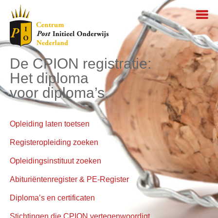
De CPION registratie:
Het diploma
voor diploma’s.
Opleiding laten toetsen
Registeropleiding zoeken
Opleidingsinstituut zoeken
Abituriëntenregister & PE-Register
Diploma’s en certificaten
Stichtingen die CPION vertegenwoordigt