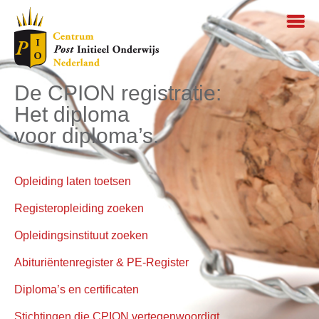
De CPION registratie:
Het diploma
voor diploma’s.
Opleiding laten toetsen
Registeropleiding zoeken
Opleidingsinstituut zoeken
Abituriëntenregister & PE-Register
Diploma’s en certificaten
Stichtingen die CPION vertegenwoordigt